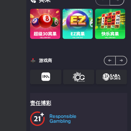
VR 金星 1.5 分
龙祥秒秒彩
香港六合彩
彩
游戏商
超级30宾果
EZ宾果
快乐宾果
责任博彩