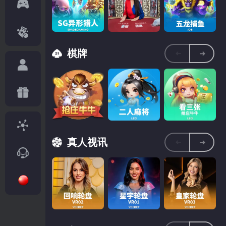
冥神阿努比斯之
印度语轮盘
海皇争霸龙凤传
怒
说
棋牌
百家乐B
SG异形猎人
JDB五龙捕鱼
真人视讯
抢庄牛牛
二人麻将
看三张抢庄牛牛