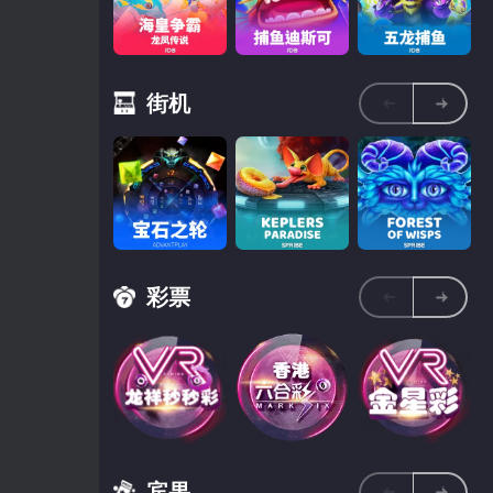
鱼缸
硬币翻转
生存挑战
街机
海皇争霸龙凤传
JDB捕魚迪斯可
JDB五龙捕鱼
说
彩票
Keplers
Forest of
Paradise
Wisps
宝石之轮
宾果