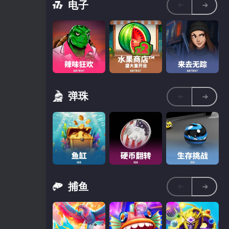
电子
回响轮盘 VR02
星宇轮盘 VR01
皇家轮盘 VR03
弹珠
水果商店™盛大
辣味狂欢
来去无踪
重开业
捕鱼