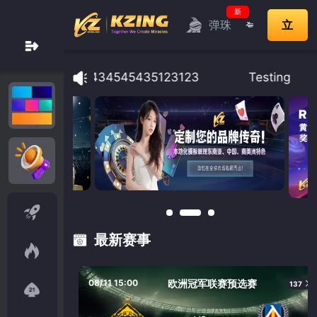
新
立
登
弹珠
录
即
告 12123123434545435123123
Testing
加
入
最新赛事
08/11 15:00
欧洲冠军联赛预选赛
137