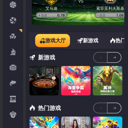
VS
艾马迪
索菲亚利夫斯基
+ 0.0
0.78
- 0.0
1.06
游戏大厅
新游戏
热门
新游戏
热门游戏